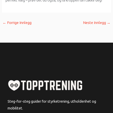
perfekt valg – prøv det du også, og la kroppen din takke deg!
←
Forrige Innlegg
Neste Innlegg
→
Steg-for-steg guider for styrketrening, utholdenhet og
mobilitet.