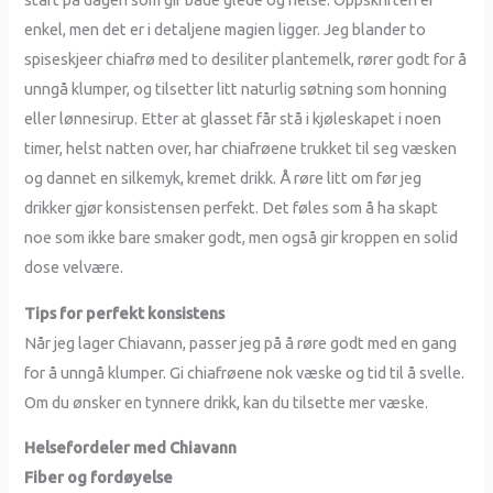
enkel, men det er i detaljene magien ligger. Jeg blander to
spiseskjeer chiafrø med to desiliter plantemelk, rører godt for å
unngå klumper, og tilsetter litt naturlig søtning som honning
eller lønnesirup. Etter at glasset får stå i kjøleskapet i noen
timer, helst natten over, har chiafrøene trukket til seg væsken
og dannet en silkemyk, kremet drikk. Å røre litt om før jeg
drikker gjør konsistensen perfekt. Det føles som å ha skapt
noe som ikke bare smaker godt, men også gir kroppen en solid
dose velvære.
Tips for perfekt konsistens
Når jeg lager Chiavann, passer jeg på å røre godt med en gang
for å unngå klumper. Gi chiafrøene nok væske og tid til å svelle.
Om du ønsker en tynnere drikk, kan du tilsette mer væske.
Helsefordeler med Chiavann
Fiber og fordøyelse