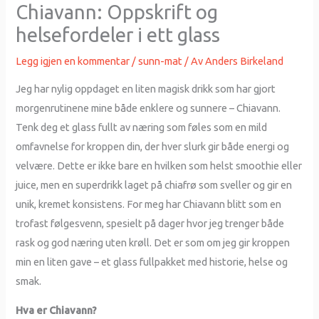
Chiavann: Oppskrift og
helsefordeler i ett glass
Legg igjen en kommentar
/
sunn-mat
/ Av
Anders Birkeland
Jeg har nylig oppdaget en liten magisk drikk som har gjort
morgenrutinene mine både enklere og sunnere – Chiavann.
Tenk deg et glass fullt av næring som føles som en mild
omfavnelse for kroppen din, der hver slurk gir både energi og
velvære. Dette er ikke bare en hvilken som helst smoothie eller
juice, men en superdrikk laget på chiafrø som sveller og gir en
unik, kremet konsistens. For meg har Chiavann blitt som en
trofast følgesvenn, spesielt på dager hvor jeg trenger både
rask og god næring uten krøll. Det er som om jeg gir kroppen
min en liten gave – et glass fullpakket med historie, helse og
smak.
Hva er Chiavann?