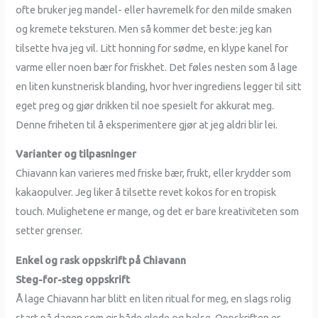
ofte bruker jeg mandel- eller havremelk for den milde smaken
og kremete teksturen. Men så kommer det beste: jeg kan
tilsette hva jeg vil. Litt honning for sødme, en klype kanel for
varme eller noen bær for friskhet. Det føles nesten som å lage
en liten kunstnerisk blanding, hvor hver ingrediens legger til sitt
eget preg og gjør drikken til noe spesielt for akkurat meg.
Denne friheten til å eksperimentere gjør at jeg aldri blir lei.
Varianter og tilpasninger
Chiavann kan varieres med friske bær, frukt, eller krydder som
kakaopulver. Jeg liker å tilsette revet kokos for en tropisk
touch. Mulighetene er mange, og det er bare kreativiteten som
setter grenser.
Enkel og rask oppskrift på Chiavann
Steg-for-steg oppskrift
Å lage Chiavann har blitt en liten ritual for meg, en slags rolig
start på dagen som gir både glede og helse. Oppskriften er