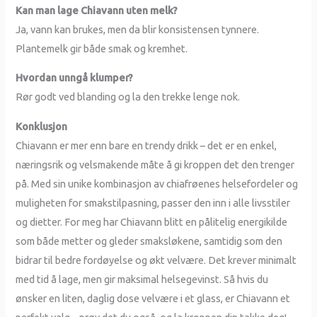
Kan man lage Chiavann uten melk?
Ja, vann kan brukes, men da blir konsistensen tynnere.
Plantemelk gir både smak og kremhet.
Hvordan unngå klumper?
Rør godt ved blanding og la den trekke lenge nok.
Konklusjon
Chiavann er mer enn bare en trendy drikk – det er en enkel,
næringsrik og velsmakende måte å gi kroppen det den trenger
på. Med sin unike kombinasjon av chiafrøenes helsefordeler og
muligheten for smakstilpasning, passer den inn i alle livsstiler
og dietter. For meg har Chiavann blitt en pålitelig energikilde
som både metter og gleder smaksløkene, samtidig som den
bidrar til bedre fordøyelse og økt velvære. Det krever minimalt
med tid å lage, men gir maksimal helsegevinst. Så hvis du
ønsker en liten, daglig dose velvære i et glass, er Chiavann et