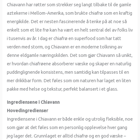
Chiavann har røtter som strekker seg langt tilbake til de gamle
aztekerne i Mellom-Amerika, som brukte chiafrø som en kraftig
energikilde. Det er nesten fascinerende å tenke på at noe så
enkelt som et lite frø kan ha vært en helt sentral del av folks liv
i tusenvis av år. I dag er chiafrø en superfood som har tatt
verden med storm, og Chiavann er en moderne tolkning av
denne eldgamle næringskilden. Det som gjør Chiavann så unikt,
er hvordan chiafrøene absorberer væske og skaper en naturlig
puddinglignende konsistens, men samtidig kan tilpasses til en
mer drikkbar form. Det føles som om naturen har laget en liten
pakke med helse og tekstur, perfekt balansert i et glass.
Ingrediensene i Chiavann
Hovedingredienser
Ingrediensene i Chiavann er både enkle og utrolig fleksible, noe
som gjør at det føles som en personlig opplevelse hver gang
jeg lager det. Grunnlaget er alltid chiafrø og en god væske –