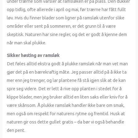
under trærne som varsler at ramsløken er på plass. Den dukker
opp tidlig, ofte allerede i april og mai, før trærne har fått fullt
løv. Hvis du finner blader som ligner på ramsløk utenfor slike
områder eller sent på sommeren, er det grunn til å være
skeptisk. Naturen har sine regler, og det er godt å kjenne dem
når man skal plukke.
Sikker høsting av ramsløk
Det føles alltid ekstra godt å plukke ramsløk når man vet man
gjør det på en bærekraftig måte. Jeg passer alltid på å ikke ta
mer enn jeg trenger, og lar plantene få stå igjen slik at de kan
spre seg videre. Det er lett å rive opp planten i stedet for å
klippe blader, men jeg bruker alltid en liten saks eller kniv for å
være skånsom. Å plukke ramsløk handler ikke bare om smak,
men også om respekt for naturens rytme og fremtid. Husk at
naturen gir oss dette gullet gratis – da bør vi også behandle
den pent.