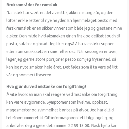
Bruksområder for ramsløk
Ramsløk har vært en del av mitt kjøkken i mange år, og den
løfter enkle retter til nye høyder. En hjemmelaget pesto med
fersk ramsløk er en sikker vinner som både jeg og gjestene mine
elsker. Den milde hvitløksmaken gir en frisk og delikat touch til
pasta, salater og brød. Jeg liker også å ha ramsløk i supper
eller som smakssetter i smør eller ost. Når sesongen er over,
lager jeg gjerne store porsjoner pesto som jeg fryser ned, så
kan jeg nyte smaken hele året. Det føles som å ta vare på litt
vår og sommer i fryseren.
Hva gjør du ved mistanke om forgiftning?
Å vite hvordan man skal reagere ved mistanke om forgiftning
kan være avgjørende. Symptomer som kvalme, oppkast,
magesmerter og svimmelhet bør tas på alvor. Jeg har alltid
telefonnummeret til Giftinformasjonen lett tilgjengelig, og
anbefaler deg å gjøre det samme: 22 59 13 00. Rask hjelp kan