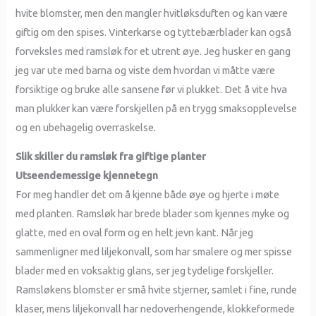
hvite blomster, men den mangler hvitløksduften og kan være
giftig om den spises. Vinterkarse og tyttebærblader kan også
forveksles med ramsløk for et utrent øye. Jeg husker en gang
jeg var ute med barna og viste dem hvordan vi måtte være
forsiktige og bruke alle sansene før vi plukket. Det å vite hva
man plukker kan være forskjellen på en trygg smaksopplevelse
og en ubehagelig overraskelse.
Slik skiller du ramsløk fra giftige planter
Utseendemessige kjennetegn
For meg handler det om å kjenne både øye og hjerte i møte
med planten. Ramsløk har brede blader som kjennes myke og
glatte, med en oval form og en helt jevn kant. Når jeg
sammenligner med liljekonvall, som har smalere og mer spisse
blader med en voksaktig glans, ser jeg tydelige forskjeller.
Ramsløkens blomster er små hvite stjerner, samlet i fine, runde
klaser, mens liljekonvall har nedoverhengende, klokkeformede