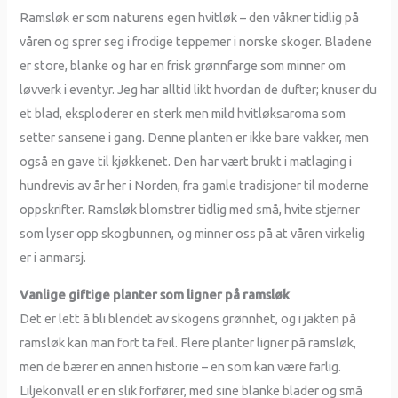
Ramsløk er som naturens egen hvitløk – den våkner tidlig på
våren og sprer seg i frodige teppemer i norske skoger. Bladene
er store, blanke og har en frisk grønnfarge som minner om
løvverk i eventyr. Jeg har alltid likt hvordan de dufter; knuser du
et blad, eksploderer en sterk men mild hvitløksaroma som
setter sansene i gang. Denne planten er ikke bare vakker, men
også en gave til kjøkkenet. Den har vært brukt i matlaging i
hundrevis av år her i Norden, fra gamle tradisjoner til moderne
oppskrifter. Ramsløk blomstrer tidlig med små, hvite stjerner
som lyser opp skogbunnen, og minner oss på at våren virkelig
er i anmarsj.
Vanlige giftige planter som ligner på ramsløk
Det er lett å bli blendet av skogens grønnhet, og i jakten på
ramsløk kan man fort ta feil. Flere planter ligner på ramsløk,
men de bærer en annen historie – en som kan være farlig.
Liljekonvall er en slik forfører, med sine blanke blader og små