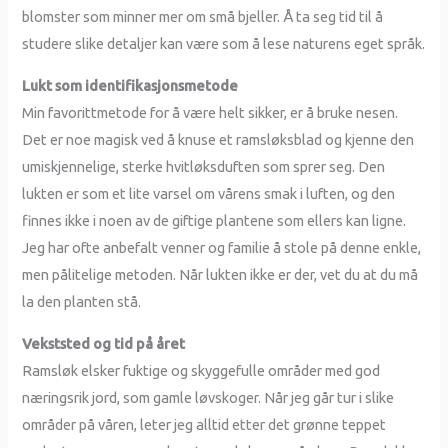
blomster som minner mer om små bjeller. Å ta seg tid til å
studere slike detaljer kan være som å lese naturens eget språk.
Lukt som identifikasjonsmetode
Min favorittmetode for å være helt sikker, er å bruke nesen.
Det er noe magisk ved å knuse et ramsløksblad og kjenne den
umiskjennelige, sterke hvitløksduften som sprer seg. Den
lukten er som et lite varsel om vårens smak i luften, og den
finnes ikke i noen av de giftige plantene som ellers kan ligne.
Jeg har ofte anbefalt venner og familie å stole på denne enkle,
men pålitelige metoden. Når lukten ikke er der, vet du at du må
la den planten stå.
Vekststed og tid på året
Ramsløk elsker fuktige og skyggefulle områder med god
næringsrik jord, som gamle løvskoger. Når jeg går tur i slike
områder på våren, leter jeg alltid etter det grønne teppet