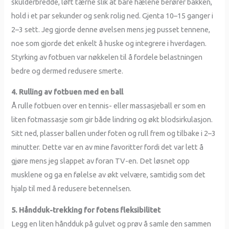
skulderbredde, løft tærne slik at bare hælene berører bakken,
hold i et par sekunder og senk rolig ned. Gjenta 10–15 ganger i
2–3 sett. Jeg gjorde denne øvelsen mens jeg pusset tennene,
noe som gjorde det enkelt å huske og integrere i hverdagen.
Styrking av fotbuen var nøkkelen til å fordele belastningen
bedre og dermed redusere smerte.
4. Rulling av fotbuen med en ball
Å rulle fotbuen over en tennis- eller massasjeball er som en
liten fotmassasje som gir både lindring og økt blodsirkulasjon.
Sitt ned, plasser ballen under foten og rull frem og tilbake i 2–3
minutter. Dette var en av mine favoritter fordi det var lett å
gjøre mens jeg slappet av foran TV-en. Det løsnet opp
musklene og ga en følelse av økt velvære, samtidig som det
hjalp til med å redusere betennelsen.
5. Håndduk-trekking for fotens fleksibilitet
Legg en liten håndduk på gulvet og prøv å samle den sammen