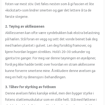
foten var mest stiv. Det føles nesten som å gi fascien et lite
«kickstart» som lindrer smerten og gjør det lettere å ta de
første stegene.
2. Tøying av akillessenen
Akillessenen kan ofte være syndebukken bak ekstra belastning
på hælen. Stå foran en vegg og sett det vonde beinet bak deg
med hælen plantet i gulvet. Len deg forsiktig framover, og
kjenn hvordan leggen strekkes. Hold i 20–30 sekunder og
gjenta tre ganger. For meg var denne tøyningen en øyeåpner,
fordi jeg ikke hadde tenkt over hvordan en stram akillessene
kunne forverre smertene mine. Å inkludere denne øvelsen ga
meg en helt ny dimensjon i behandlingen.
3. Tåhev for styrking av fotbuen
Denne øvelsen føles kanskje enkel, men den bygger styrke i
fotens støttemuskulatur som en stille helt. Stå med føttene i