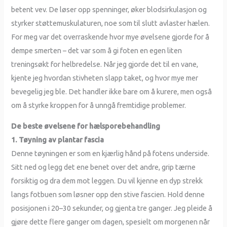
betent vev. De løser opp spenninger, øker blodsirkulasjon og
styrker støttemuskulaturen, noe som til slutt avlaster hælen.
For meg var det overraskende hvor mye øvelsene gjorde for å
dempe smerten – det var som å gi foten en egen liten
treningsøkt for helbredelse. Når jeg gjorde det til en vane,
kjente jeg hvordan stivheten slapp taket, og hvor mye mer
bevegelig jeg ble. Det handler ikke bare om å kurere, men også
om å styrke kroppen for å unngå fremtidige problemer.
De beste øvelsene for hælsporebehandling
1. Tøyning av plantar fascia
Denne tøyningen er som en kjærlig hånd på fotens underside.
Sitt ned og legg det ene benet over det andre, grip tærne
forsiktig og dra dem mot leggen. Du vil kjenne en dyp strekk
langs fotbuen som løsner opp den stive fascien. Hold denne
posisjonen i 20–30 sekunder, og gjenta tre ganger. Jeg pleide å
gjøre dette flere ganger om dagen, spesielt om morgenen når