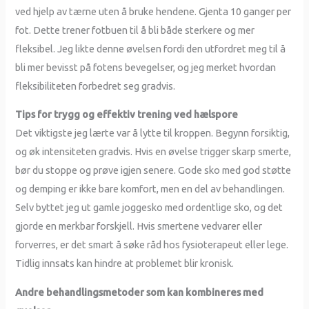
ved hjelp av tærne uten å bruke hendene. Gjenta 10 ganger per
fot. Dette trener fotbuen til å bli både sterkere og mer
fleksibel. Jeg likte denne øvelsen fordi den utfordret meg til å
bli mer bevisst på fotens bevegelser, og jeg merket hvordan
fleksibiliteten forbedret seg gradvis.
Tips for trygg og effektiv trening ved hælspore
Det viktigste jeg lærte var å lytte til kroppen. Begynn forsiktig,
og øk intensiteten gradvis. Hvis en øvelse trigger skarp smerte,
bør du stoppe og prøve igjen senere. Gode sko med god støtte
og demping er ikke bare komfort, men en del av behandlingen.
Selv byttet jeg ut gamle joggesko med ordentlige sko, og det
gjorde en merkbar forskjell. Hvis smertene vedvarer eller
forverres, er det smart å søke råd hos fysioterapeut eller lege.
Tidlig innsats kan hindre at problemet blir kronisk.
Andre behandlingsmetoder som kan kombineres med