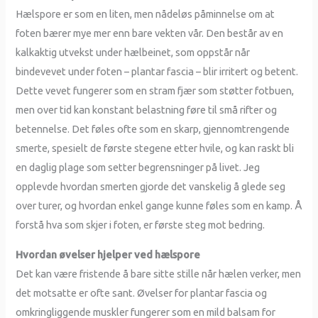
Hælspore er som en liten, men nådeløs påminnelse om at
foten bærer mye mer enn bare vekten vår. Den består av en
kalkaktig utvekst under hælbeinet, som oppstår når
bindevevet under foten – plantar fascia – blir irritert og betent.
Dette vevet fungerer som en stram fjær som støtter fotbuen,
men over tid kan konstant belastning føre til små rifter og
betennelse. Det føles ofte som en skarp, gjennomtrengende
smerte, spesielt de første stegene etter hvile, og kan raskt bli
en daglig plage som setter begrensninger på livet. Jeg
opplevde hvordan smerten gjorde det vanskelig å glede seg
over turer, og hvordan enkel gange kunne føles som en kamp. Å
forstå hva som skjer i foten, er første steg mot bedring.
Hvordan øvelser hjelper ved hælspore
Det kan være fristende å bare sitte stille når hælen verker, men
det motsatte er ofte sant. Øvelser for plantar fascia og
omkringliggende muskler fungerer som en mild balsam for