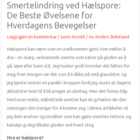
Smertelindring ved Hælspore:
De Beste Øvelsene for
Hverdagens Bevegelser
Legg igjen en kommentar
/
sunn-livsstil
/ Av
Anders Birkeland
Hælspore kan være som en uvelkommen gjest som nekter å
dra – en skarp, vedvarende smerte som tærer på gleden av å
gå, løpe eller bare stå. Jeg husker godt hvordan det føltes for
meg; hver morgen var det som å tråkke på små glassbiter, og
jeg kjente nesten en panikk i kroppen fordi jeg visste at dagens
aktiviteter kom til å bli preget av ubehag. Men det finnes håp.
Med noen enkle, målrettede øvelser kan du gi hælen din den
omsorgen den trenger for å komme seg. I denne artikkelen vil
jeg dele øvelser og innsikter som kan gjøre smerten lettere, og
kanskje gi deg tilbake gleden ved hvert steg.
Hva er hælspore?