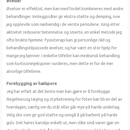
øvelser
Øvelser er effektivt, men kan med fordel kombineres med andre
behandlinger. Innleggssåler gir ekstra støtte og demping, noe
jeg opplevde som nødvendig i de verste periodene. Ising etter
aktivitet reduserer betennelse og smerte, en enkel metode jeg
ofte brukte hjemme. Fysioterapi kan gi personlige råd og
behandlingstilpassede øvelser, og har vært en stor hjelp for
mange jeg kjenner. I enkelte tilfeller kan medisinsk behandling
som kortisoninjeksjoner vurderes, men dette er for de mer
alvorlige tilfellene.
Forebygging av hælspore
Jeg har erfart at det beste man kan gjøre er å forebygge.
Regelmessig tøying og styrketrening for foten bør bli en del av
hverdagen, særlig om du står eller går mye på harde underlag.
Velg sko som gir god støtte og unngå å gå barbent på harde
gulv. Det høres kanskje enkelt ut, men slike små vaner gjør en