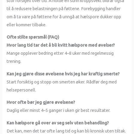
stor forskjell over tid. Å holde en sunn kroppsvekt bidrar også
til å redusere belastningen på føttene. Forebygging handler
om å ta vare på føttene for å unngå at hælspore dukker opp
eller kommer tilbake.
Ofte stilte spørsmål (FAQ)
Hvor lang tid tar det å bli kvitt hælspore med øvelser?
Mange opplever bedring etter 4–8 uker med regelmessig
trening.
Kan jeg gjøre disse øvelsene hvis jeg har kraftig smerte?
Start forsiktig og stopp om smerten øker. Rådfør deg med
helsepersonell.
Hvor ofte bør jeg gjøre øvelsene?
Daglig eller minst 4–5 ganger i uken gir best resultater.
Kan hælspore gå over av seg selv uten behandling?
Det kan, men det tar ofte lang tid og kan bli kronisk uten tiltak.