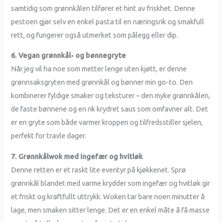
samtidig som grønnkålen tilfører et hint av friskhet. Denne
pestoen gjør selv en enkel pasta til en næringsrik og smakfull
rett, og fungerer også utmerket som pålegg eller dip.
6. Vegan grønnkål- og bønnegryte
Når jeg vil ha noe som metter lenge uten kjøtt, er denne
grønnsaksgryten med grønnkål og bønner min go-to. Den
kombinerer fyldige smaker og teksturer – den myke grønnkålen,
de faste bønnene og en rik krydret saus som omfavner alt. Det
er en gryte som både varmer kroppen og tilfredsstiller sjelen,
perfekt for travle dager.
7. Grønnkålwok med ingefær og hvitløk
Denne retten er et raskt lite eventyr på kjøkkenet. Sprø
grønnkål blandet med varme krydder som ingefær og hvitløk gir
et friskt og kraftfullt uttrykk. Woken tar bare noen minutter å
lage, men smaken sitter lenge. Det er en enkel måte å få masse