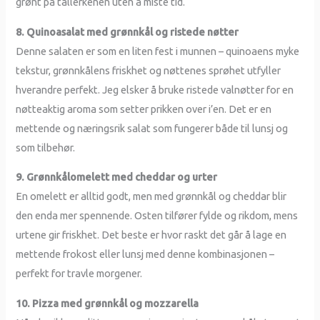
grønt på tallerkenen uten å miste tid.
8. Quinoasalat med grønnkål og ristede nøtter
Denne salaten er som en liten fest i munnen – quinoaens myke
tekstur, grønnkålens friskhet og nøttenes sprøhet utfyller
hverandre perfekt. Jeg elsker å bruke ristede valnøtter for en
nøtteaktig aroma som setter prikken over i’en. Det er en
mettende og næringsrik salat som fungerer både til lunsj og
som tilbehør.
9. Grønnkålomelett med cheddar og urter
En omelett er alltid godt, men med grønnkål og cheddar blir
den enda mer spennende. Osten tilfører fylde og rikdom, mens
urtene gir friskhet. Det beste er hvor raskt det går å lage en
mettende frokost eller lunsj med denne kombinasjonen –
perfekt for travle morgener.
10. Pizza med grønnkål og mozzarella