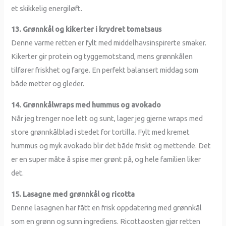
et skikkelig energiløft.
13. Grønnkål og kikerter i krydret tomatsaus
Denne varme retten er fylt med middelhavsinspirerte smaker.
Kikerter gir protein og tyggemotstand, mens grønnkålen
tilfører friskhet og farge. En perfekt balansert middag som
både metter og gleder.
14. Grønnkålwraps med hummus og avokado
Når jeg trenger noe lett og sunt, lager jeg gjerne wraps med
store grønnkålblad i stedet for tortilla. Fylt med kremet
hummus og myk avokado blir det både friskt og mettende. Det
er en super måte å spise mer grønt på, og hele familien liker
det.
15. Lasagne med grønnkål og ricotta
Denne lasagnen har fått en frisk oppdatering med grønnkål
som en grønn og sunn ingrediens. Ricottaosten gjør retten