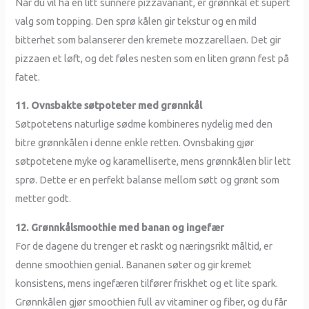
Når du vil ha en litt sunnere pizzavariant, er grønnkål et supert
valg som topping. Den sprø kålen gir tekstur og en mild
bitterhet som balanserer den kremete mozzarellaen. Det gir
pizzaen et løft, og det føles nesten som en liten grønn fest på
fatet.
11. Ovnsbakte søtpoteter med grønnkål
Søtpotetens naturlige sødme kombineres nydelig med den
bitre grønnkålen i denne enkle retten. Ovnsbaking gjør
søtpotetene myke og karamelliserte, mens grønnkålen blir lett
sprø. Dette er en perfekt balanse mellom søtt og grønt som
metter godt.
12. Grønnkålsmoothie med banan og ingefær
For de dagene du trenger et raskt og næringsrikt måltid, er
denne smoothien genial. Bananen søter og gir kremet
konsistens, mens ingefæren tilfører friskhet og et lite spark.
Grønnkålen gjør smoothien full av vitaminer og fiber, og du får