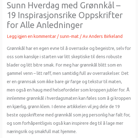
Sunn Hverdag med Grønnkål –
19 Inspirasjonsrike Oppskrifter
for Alle Anledninger
Legg igjen en kommentar
/
sunn-mat
/ Av
Anders Birkeland
Grønnkål har en egen evne til å overraske og begeistre, selv for
oss som kanskje i starten var litt skeptiske til dens robuste
blader og litt bitre smak. For meg har grønnkål blitt som en
gammel venn – litt røff, men samtidig full av overraskelser. Det
er en grønnsak som ikke bare gir farge og tekstur til maten,
men også en haug med helsefordeler som kroppen jubler for. Å
innlemme grønnkål i hverdagsmaten kan føles som å gi kroppen
en kjærlig, grønn klem. I denne artikkelen vil jeg dele de 19
beste oppskriftene med grønnkål som jeg personlig har falt for,
og som forhåpentligvis også kan inspirere deg til å lage mer
næringsrik og smakfull mat hjemme.