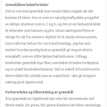
Grønnkålens helsefordeler
Det er noe med grønnkål som nesten føles magisk når det
kommer til helse. Den er som en naturlig kraftpakke, proppfull
av viktige vitaminer som A, C og K, og den er en fantastisk kilde
til mineraler som kalsium og jern. Disse næringsstoffene er
viktige for alt fra sterkere skjelett til et skarpt immunsystem,
noe vi alle har behov for i en travel hverdag. Jeg har selv
merket hvordan jevnlig bruk av grønnkål gir meg et ekstra
energiløft, som en stille hjelper bak kulissene. I tillegg
inneholder grønnkål mye fiber, som bidrar til bedre fordøyelse
og en stabil blodsukkerbalanse. Det er enkelt å forstå hvorfor
denne kålen blir omtalt som en superfood – den gir kroppen
næring på et dypere nivå.
Forberedelse og tilberedning av grønnkål
Å ta grønnkål inn i kjøkkenet kan virke litt skremmende ved
første møte. De grove, litt ujevne bladene kan føles vanskelige