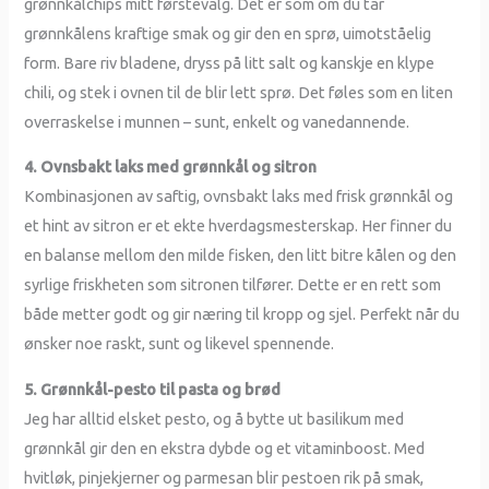
grønnkålchips mitt førstevalg. Det er som om du tar
grønnkålens kraftige smak og gir den en sprø, uimotståelig
form. Bare riv bladene, dryss på litt salt og kanskje en klype
chili, og stek i ovnen til de blir lett sprø. Det føles som en liten
overraskelse i munnen – sunt, enkelt og vanedannende.
4. Ovnsbakt laks med grønnkål og sitron
Kombinasjonen av saftig, ovnsbakt laks med frisk grønnkål og
et hint av sitron er et ekte hverdagsmesterskap. Her finner du
en balanse mellom den milde fisken, den litt bitre kålen og den
syrlige friskheten som sitronen tilfører. Dette er en rett som
både metter godt og gir næring til kropp og sjel. Perfekt når du
ønsker noe raskt, sunt og likevel spennende.
5. Grønnkål-pesto til pasta og brød
Jeg har alltid elsket pesto, og å bytte ut basilikum med
grønnkål gir den en ekstra dybde og et vitaminboost. Med
hvitløk, pinjekjerner og parmesan blir pestoen rik på smak,