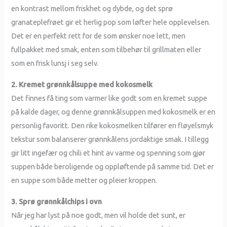
en kontrast mellom friskhet og dybde, og det sprø
granateplefrøet gir et herlig pop som løfter hele opplevelsen.
Det er en perfekt rett for de som ønsker noe lett, men
fullpakket med smak, enten som tilbehør til grillmaten eller
som en frisk lunsj i seg selv.
2. Kremet grønnkålsuppe med kokosmelk
Det finnes få ting som varmer like godt som en kremet suppe
på kalde dager, og denne grønnkålsuppen med kokosmelk er en
personlig favoritt. Den rike kokosmelken tilfører en fløyelsmyk
tekstur som balanserer grønnkålens jordaktige smak. I tillegg
gir litt ingefær og chili et hint av varme og spenning som gjør
suppen både beroligende og oppløftende på samme tid. Det er
en suppe som både metter og pleier kroppen.
3. Sprø grønnkålchips i ovn
Når jeg har lyst på noe godt, men vil holde det sunt, er