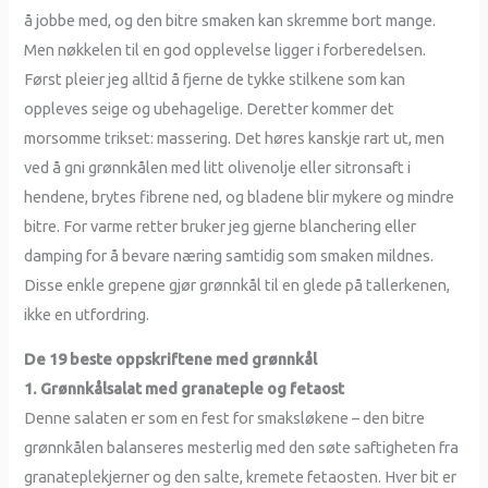
å jobbe med, og den bitre smaken kan skremme bort mange.
Men nøkkelen til en god opplevelse ligger i forberedelsen.
Først pleier jeg alltid å fjerne de tykke stilkene som kan
oppleves seige og ubehagelige. Deretter kommer det
morsomme trikset: massering. Det høres kanskje rart ut, men
ved å gni grønnkålen med litt olivenolje eller sitronsaft i
hendene, brytes fibrene ned, og bladene blir mykere og mindre
bitre. For varme retter bruker jeg gjerne blanchering eller
damping for å bevare næring samtidig som smaken mildnes.
Disse enkle grepene gjør grønnkål til en glede på tallerkenen,
ikke en utfordring.
De 19 beste oppskriftene med grønnkål
1. Grønnkålsalat med granateple og fetaost
Denne salaten er som en fest for smaksløkene – den bitre
grønnkålen balanseres mesterlig med den søte saftigheten fra
granateplekjerner og den salte, kremete fetaosten. Hver bit er